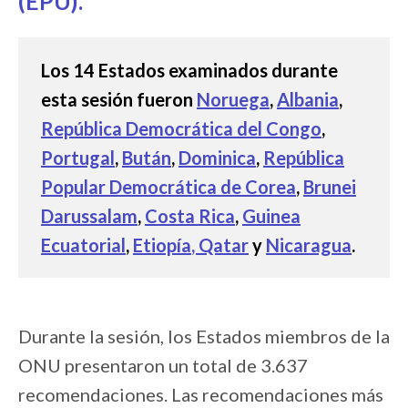
(EPU).
Los 14 Estados examinados durante
esta sesión fueron
Noruega
,
Albania
,
República Democrática del Congo
,
Portugal
,
Bután
,
Dominica
,
República
Popular Democrática de Corea
,
Brunei
Darussalam
,
Costa Rica
,
Guinea
Ecuatorial
,
Etiopía
, Qatar
y
Nicaragua
.
Durante la sesión, los Estados miembros de la
ONU presentaron un total de 3.637
recomendaciones. Las recomendaciones más