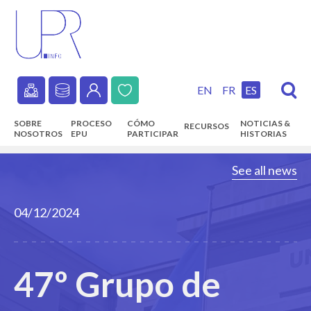
Skip
to
main
content
EN
FR
ES
Secondary
SOBRE
PROCESO
CÓMO
NOTICIAS &
RECURSOS
navigation
NOSOTROS
EPU
PARTICIPAR
HISTORIAS
Main
See all news
navigation
04/12/2024
47º Grupo de