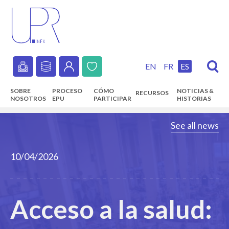
Skip
to
main
content
EN
FR
ES
Secondary
SOBRE
PROCESO
CÓMO
NOTICIAS &
RECURSOS
navigation
NOSOTROS
EPU
PARTICIPAR
HISTORIAS
Main
See all news
navigation
10/04/2026
Acceso a la salud: