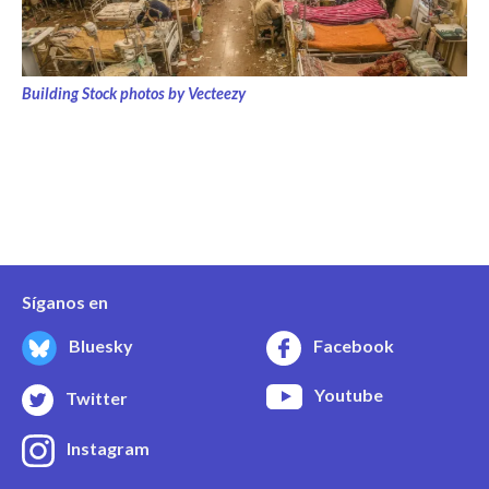
Building Stock photos by Vecteezy
Síganos en
Bluesky
Facebook
Youtube
Twitter
Instagram