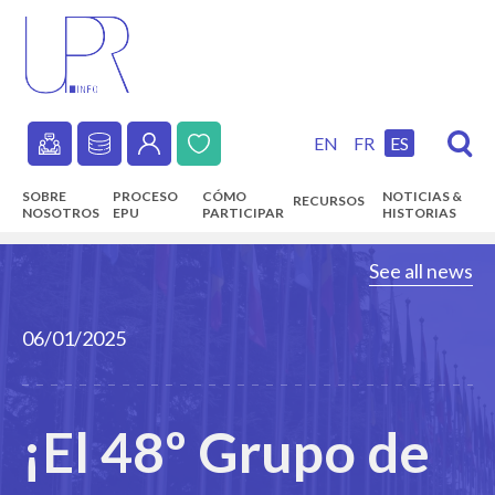
Skip
to
main
content
EN
FR
ES
Secondary
SOBRE
PROCESO
CÓMO
NOTICIAS &
RECURSOS
navigation
NOSOTROS
EPU
PARTICIPAR
HISTORIAS
Main
See all news
navigation
06/01/2025
¡El 48º Grupo de