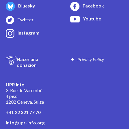
Bluesky
Facebook
Youtube
Twitter
Instagram
Hacer una
Privacy Policy
donación
UPR Info
3, Rue de Varembé
4 piso
1202 Geneva, Suiza
+41 22 321 77 70
info@upr-info.org