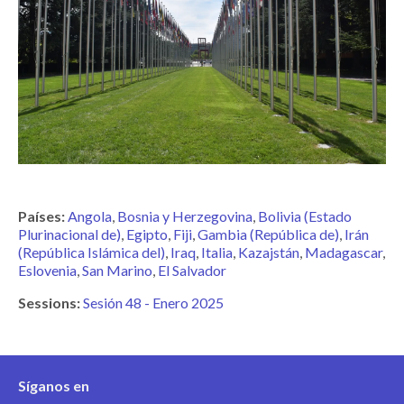
Países:
Angola
Bosnia y Herzegovina
Bolivia (Estado
Plurinacional de)
Egipto
Fiji
Gambia (República de)
Irán
(República Islámica del)
Iraq
Italia
Kazajstán
Madagascar
Eslovenia
San Marino
El Salvador
Sessions:
Sesión 48 - Enero 2025
Síganos en