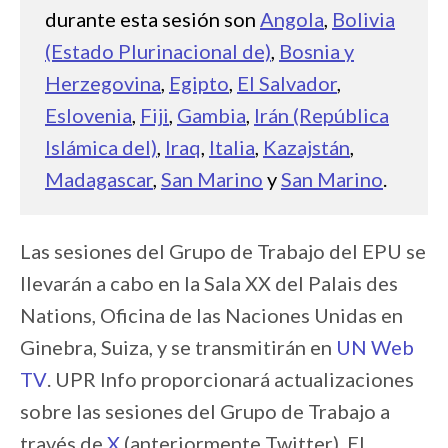
durante esta sesión son
Angola
,
Bolivia
(Estado Plurinacional de)
,
Bosnia y
Herzegovina
,
Egipto
,
El Salvador
,
Eslovenia
,
Fiji
,
Gambia
,
Irán (República
Islámica del)
,
Iraq
,
Italia
,
Kazajstán
,
Madagascar
,
San Marino
y
San Marino
.
Las sesiones del Grupo de Trabajo del EPU se
llevarán a cabo en la Sala XX del Palais des
Nations, Oficina de las Naciones Unidas en
Ginebra, Suiza, y se transmitirán en
UN Web
TV
. UPR Info proporcionará actualizaciones
sobre las sesiones del Grupo de Trabajo a
través de
X
(anteriormente Twitter). El