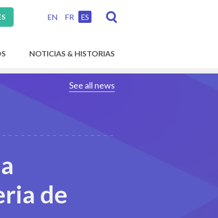
EN
FR
ES
ES
OS
NOTICIAS & HISTORIAS
See all news
na
eria de