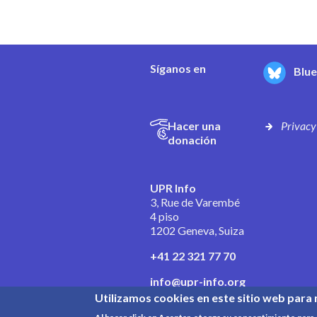
Síganos en
Blu
Hacer una
Privacy
donación
UPR Info
3, Rue de Varembé
4 piso
1202 Geneva, Suiza
+41 22 321 77 70
info@upr-info.org
Utilizamos cookies en este sitio web para 