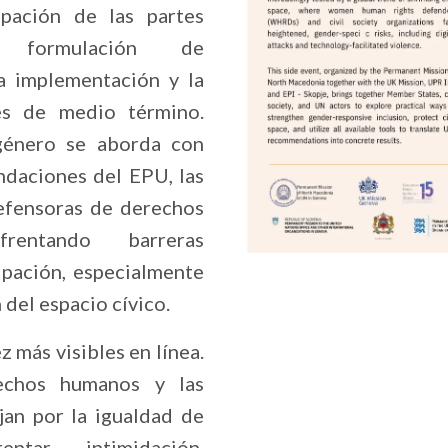
pación de las partes
 formulación de
a implementación y la
es de medio término.
género se aborda con
ndaciones del EPU, las
defensoras de derechos
rentando barreras
cipación, especialmente
del espacio cívico.
z más visibles en línea.
echos humanos y las
jan por la igualdad de
ntar intimidación,