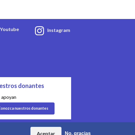
Youtube
Instagram
estros donantes
 apoyan
onozca nuestros donantes
| Organización n° CHE-454.230.023
Aceptar
No, gracias