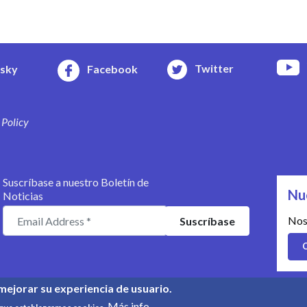
Twitter
esky
Facebook
 Policy
Suscríbase a nuestro Boletín de
Nu
Noticias
Nos
C
mejorar su experiencia de usuario.
© Copyright 2008-2026, UPR Info 
Más info