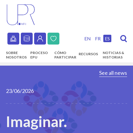
Skip
to
main
content
EN
FR
ES
Secondary
SOBRE
PROCESO
CÓMO
NOTICIAS &
RECURSOS
navigation
NOSOTROS
EPU
PARTICIPAR
HISTORIAS
Main
See all news
navigation
23/06/2026
Imaginar.