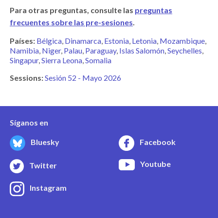
Para otras preguntas, consulte las
preguntas
frecuentes sobre las pre-sesiones
.
Países:
Bélgica
Dinamarca
Estonia
Letonia
Mozambique
Namibia
Niger
Palau
Paraguay
Islas Salomón
Seychelles
Singapur
Sierra Leona
Somalia
Sessions:
Sesión 52 - Mayo 2026
Síganos en
Bluesky
Facebook
Youtube
Twitter
Instagram