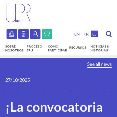
Skip
to
main
content
EN
FR
ES
Secondary
SOBRE
PROCESO
CÓMO
NOTICIAS &
RECURSOS
navigation
NOSOTROS
EPU
PARTICIPAR
HISTORIAS
Main
See all news
navigation
27/10/2025
¡La convocatoria