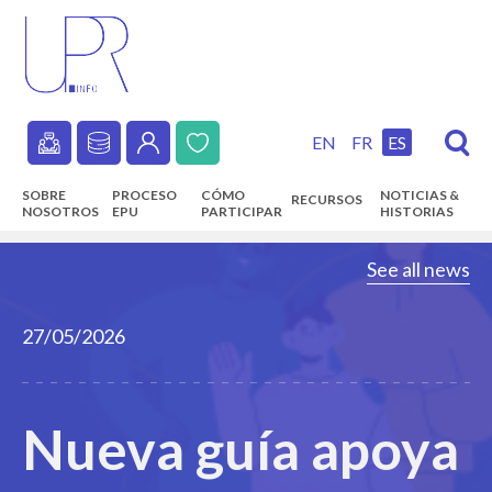
Skip
to
main
content
EN
FR
ES
Secondary
SOBRE
PROCESO
CÓMO
NOTICIAS &
RECURSOS
navigation
NOSOTROS
EPU
PARTICIPAR
HISTORIAS
Main
See all news
navigation
27/05/2026
Nueva guía apoya