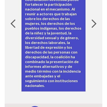
fortalecer la participación
para las coaliciones de la
oportunidades de diálogo con
nacional en el mecanismo. Al
sociedad civil: la presencia de
instituciones del Estado,
reunir a actores que trabajan
actores bien organizados que
incluido el Ministerio de Justicia
sobre los derechos de las
buscan cuestionar o limitar la
y la Comisión de Derechos
mujeres, los derechos de los
interpretación de las normas de
Humanos de Zimbabwe. Este
pueblos indígenas, los derechos
derechos humanos en los
ejemplo demostró cómo
de la niñez y la juventud, la
espacios relacionados con el
recomendaciones específicas
diversidad sexual y de género,
EPU.
del EPU pueden apoyar la
los derechos laborales, la
recopilación de evidencias, la
libertad de expresión y los
incidencia nacional y las
derechos de las personas con
reformas jurídicas y de políticas
discapacidad, la coalición ha
públicas.
combinado la presentación de
informes alternativos y de
medio término con la incidencia
ante embajadas y el
seguimiento con instituciones
nacionales.