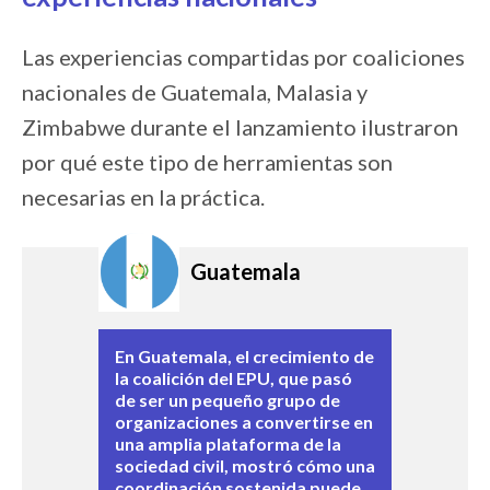
Las experiencias compartidas por coaliciones
nacionales de Guatemala, Malasia y
Zimbabwe durante el lanzamiento ilustraron
por qué este tipo de herramientas son
necesarias en la práctica.
Image:
Image:
Image:
Guatemala
En Guatemala, el crecimiento de
La experiencia de la coalición
Desde Zimbabwe, la Intersex
la coalición del EPU, que pasó
COMANGO en Malasia ilustró
Community of Zimbabwe
de ser un pequeño grupo de
cómo el EPU puede contribuir a
mostró cómo una
organizaciones a convertirse en
abrir canales regulares de
recomendación aceptada del
una amplia plataforma de la
diálogo entre la sociedad civil y
EPU sobre la protección de
sociedad civil, mostró cómo una
el gobierno. También puso de
menores intersexuales
coordinación sostenida puede
relieve un desafío creciente
contribuyó a crear nuevas