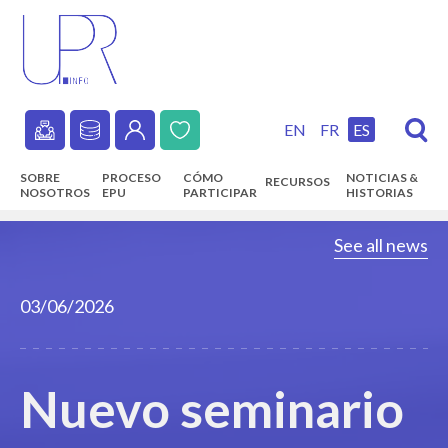
Skip
to
main
content
EN
FR
ES
Secondary
SOBRE
PROCESO
CÓMO
NOTICIAS &
RECURSOS
navigation
NOSOTROS
EPU
PARTICIPAR
HISTORIAS
Main
See all news
navigation
03/06/2026
Nuevo seminario