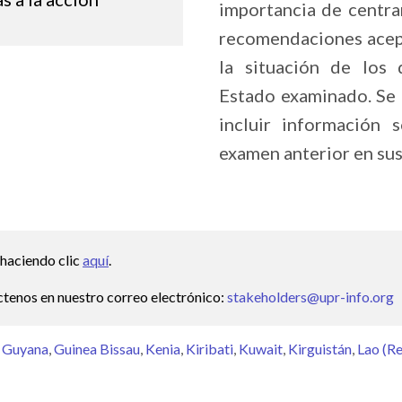
importancia de centrar
recomendaciones acept
la situación de los
Estado examinado. Se a
incluir información 
examen anterior en sus
 haciendo clic
aquí
.
áctenos en nuestro correo electrónico:
stakeholders@upr-info.org
Guyana
Guinea Bissau
Kenia
Kiribati
Kuwait
Kirguistán
Lao (R