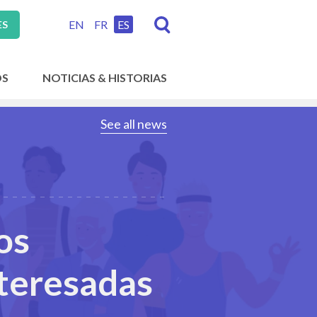
EN
FR
ES
ES
OS
NOTICIAS & HISTORIAS
See all news
os
nteresadas