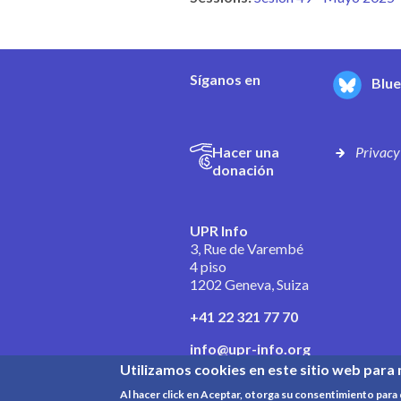
Síganos en
Blu
Hacer una
Privacy
donación
UPR Info
3, Rue de Varembé
4 piso
1202 Geneva, Suiza
+41 22 321 77 70
info@upr-info.org
Utilizamos cookies en este sitio web para 
Al hacer click en Aceptar, otorga su consentimiento par