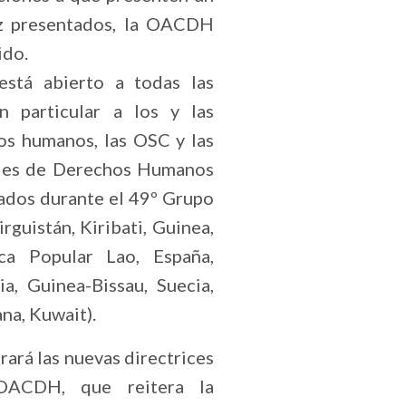
ez presentados, la OACDH
ido.
está abierto a todas las
en particular a los y las
os humanos, las OSC y las
ales de Derechos Humanos
ados durante el 49º Grupo
rguistán, Kiribati, Guinea,
ca Popular Lao, España,
a, Guinea-Bissau, Suecia,
na, Kuwait).
rará las nuevas directrices
OACDH, que reitera la