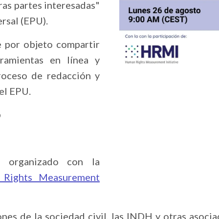
ras partes interesadas"
rsal (EPU).
e por objeto compartir
rramientas en línea y
roceso de redacción y
el EPU.
o
á organizado con la
Rights Measurement
ones de la sociedad civil, las INDH y otras asoci