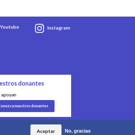
Youtube
Instagram
estros donantes
 apoyan
onozca nuestros donantes
| Organización n° CHE-454.230.023
Aceptar
No, gracias