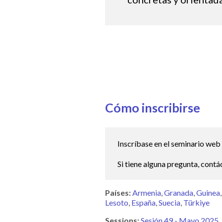
Cómo inscribirse
Inscríbase en el seminario web
Si tiene alguna pregunta, cont
Países:
Armenia
Granada
Guinea
Lesoto
España
Suecia
Türkiye
Sessions:
Sesión 49 - Mayo 2025