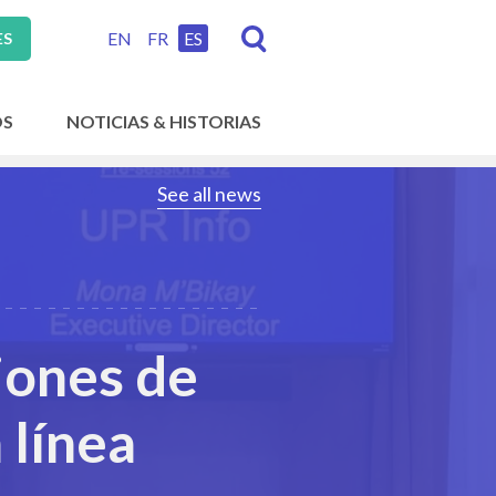
EN
FR
ES
ES
OS
NOTICIAS & HISTORIAS
See all news
iones de
 línea