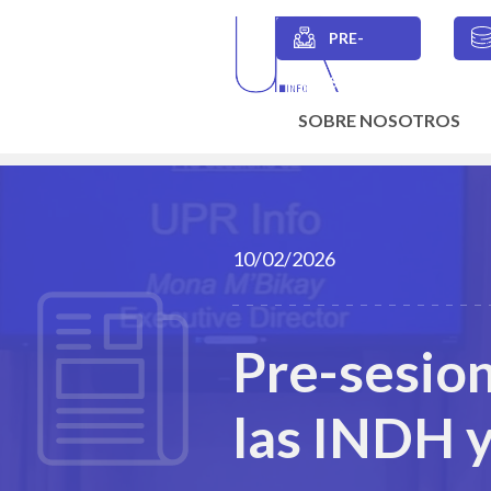
Skip
to
PRE-
main
Secondary
content
SESIONES
navigation
SOBRE NOSOTROS
Main
navigation
10/02/2026
Pre-sesion
las INDH y