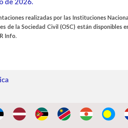
o de 2026.
ntaciones realizadas por las Instituciones Naci
es de la Sociedad Civil (OSC) están disponibles e
R Info.
ica
amarca
nia
nia
ambique
ibia
r
u
aguay
helles
ra Leona
apur
s Salomón
lia
e:
Image:
Image:
Image:
Image:
Image:
I