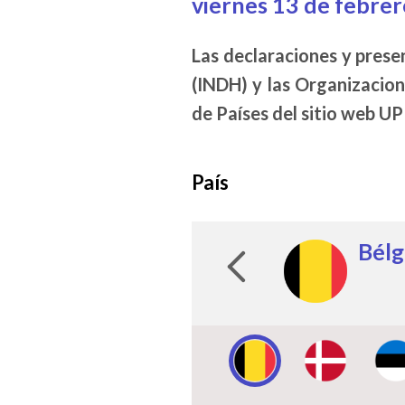
viernes 13 de febrer
Las declaraciones y prese
(INDH) y las Organizacion
de Países del sitio web UP
País
Image:
Image:
Image:
Image:
Image:
Image:
Image:
Image:
Image:
Image:
Image:
Image:
Image:
Image:
Bélg
Din
Esto
Leto
Moz
Nam
Nige
Pala
Par
Seyc
Sier
Sing
Isla
Soma
Image:
Image:
Imag