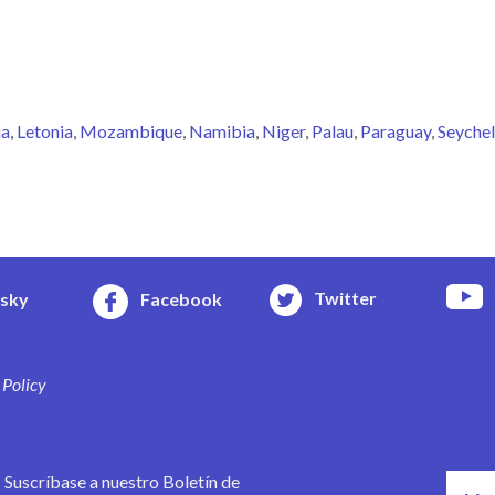
ia
Letonia
Mozambique
Namibia
Niger
Palau
Paraguay
Seychel
Twitter
esky
Facebook
 Policy
Suscríbase a nuestro Boletín de