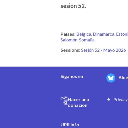
sesión 52.
Países:
Bélgica
Dinamarca
Eston
Salomón
Somalia
Sessions:
Sesión 52 - Mayo 2026
Síganos en
Blu
Hacer una
Privacy
donación
UPR Info