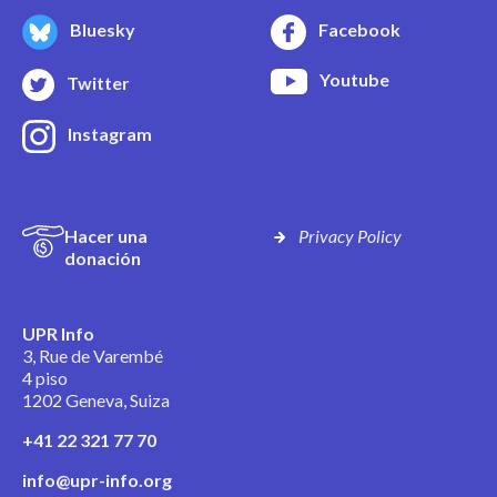
Bluesky
Facebook
Youtube
Twitter
Instagram
Hacer una
Privacy Policy
donación
UPR Info
3, Rue de Varembé
4 piso
1202 Geneva, Suiza
+41 22 321 77 70
info@upr-info.org