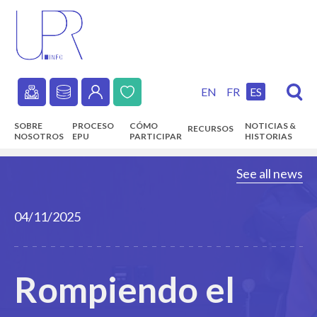
Skip
to
main
content
EN
FR
ES
Secondary
SOBRE
PROCESO
CÓMO
NOTICIAS &
RECURSOS
navigation
NOSOTROS
EPU
PARTICIPAR
HISTORIAS
Main
See all news
navigation
04/11/2025
Rompiendo el