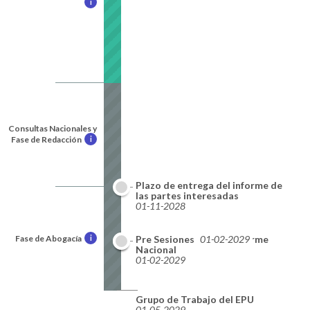
i
Consultas Nacionales y
Fase de Redacción
i
Plazo de entrega del informe de
las partes interesadas
01-11-2028
Fase de Abogacía
i
Plazo de entrega del informe
Pre Sesiones
01-02-2029
Nacional
01-02-2029
Grupo de Trabajo del EPU
01-05-2029