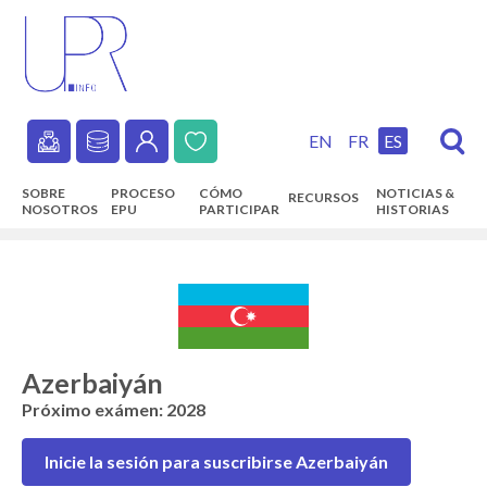
Skip
to
main
content
EN
FR
ES
Secondary
SOBRE
PROCESO
CÓMO
NOTICIAS &
RECURSOS
navigation
NOSOTROS
EPU
PARTICIPAR
HISTORIAS
Main
navigation
Azerbaiyán
Próximo exámen: 2028
Inicie la sesión para suscribirse Azerbaiyán