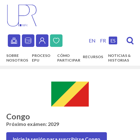
Skip
to
main
content
EN
FR
ES
Secondary
SOBRE
PROCESO
CÓMO
NOTICIAS &
RECURSOS
navigation
NOSOTROS
EPU
PARTICIPAR
HISTORIAS
Main
navigation
Congo
Próximo exámen: 2029
Inicie la sesión para suscribirse Congo