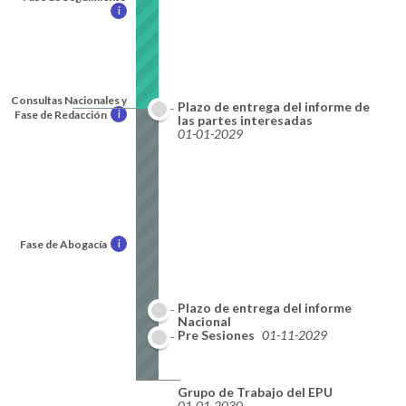
i
Consultas Nacionales y
Plazo de entrega del informe de
Fase de Redacción
i
las partes interesadas
01-01-2029
Fase de Abogacía
i
Plazo de entrega del informe
Nacional
01-10-2029
Pre Sesiones
01-11-2029
Grupo de Trabajo del EPU
01-01-2030