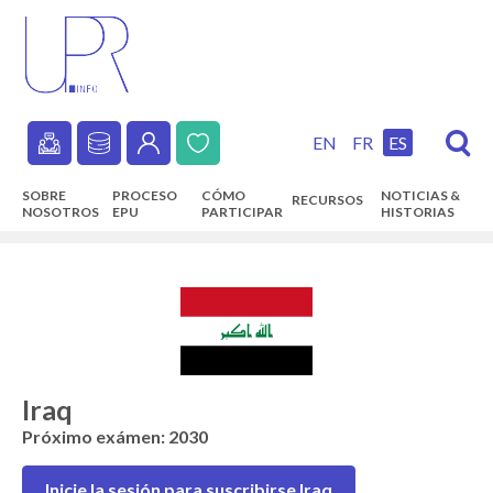
Skip
to
main
content
EN
FR
ES
Secondary
SOBRE
PROCESO
CÓMO
NOTICIAS &
RECURSOS
navigation
NOSOTROS
EPU
PARTICIPAR
HISTORIAS
Main
navigation
Iraq
Próximo exámen: 2030
Inicie la sesión para suscribirse Iraq