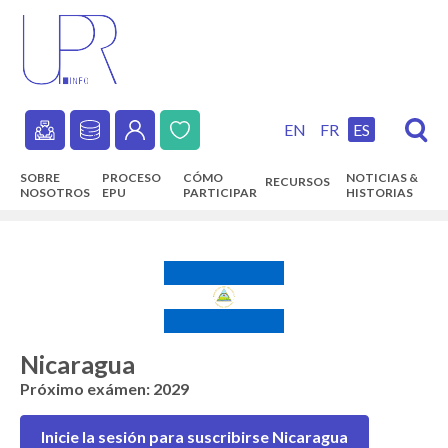
Skip
to
main
content
EN
FR
ES
Secondary
SOBRE
PROCESO
CÓMO
NOTICIAS &
RECURSOS
navigation
NOSOTROS
EPU
PARTICIPAR
HISTORIAS
Main
navigation
Nicaragua
Próximo exámen: 2029
Inicie la sesión para suscribirse Nicaragua