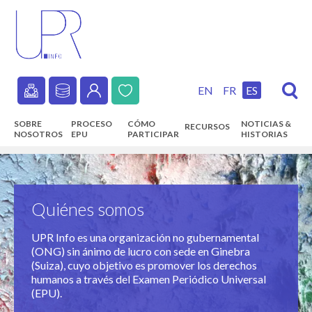
Skip
to
main
content
EN
FR
ES
Secondary
SOBRE
PROCESO
CÓMO
NOTICIAS &
RECURSOS
navigation
NOSOTROS
EPU
PARTICIPAR
HISTORIAS
Main
navigation
Quiénes somos
UPR Info es una organización no gubernamental
(ONG) sin ánimo de lucro con sede en Ginebra
(Suiza), cuyo objetivo es promover los derechos
humanos a través del Examen Periódico Universal
(EPU).