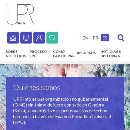
Skip
to
main
content
EN
FR
ES
Secondary
SOBRE
PROCESO
CÓMO
NOTICIAS &
RECURSOS
navigation
NOSOTROS
EPU
PARTICIPAR
HISTORIAS
Main
navigation
Quiénes somos
UPR Info es una organización no gubernamental
(ONG) sin ánimo de lucro con sede en Ginebra
(Suiza), cuyo objetivo es promover los derechos
humanos a través del Examen Periódico Universal
(EPU).