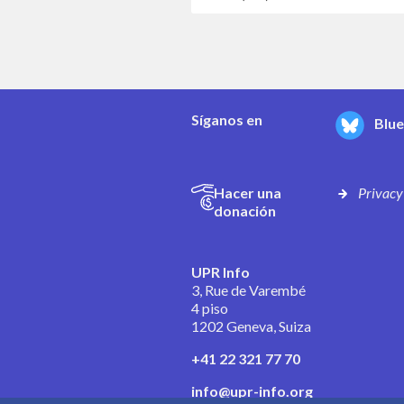
Síganos en
Blu
Hacer una
Privacy
donación
UPR Info
3, Rue de Varembé
4 piso
1202 Geneva, Suiza
+41 22 321 77 70
info@upr-info.org