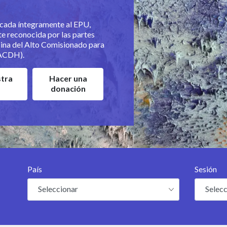
cada íntegramente al EPU,
te reconocida por las partes
icina del Alto Comisionado para
ACDH).
stra
Hacer una
donación
País
Sesión
U
Seleccionar
Selec