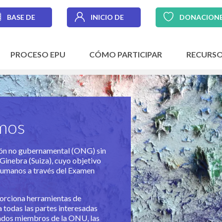
BASE DE
INICIO DE
DONACION
DATOS
SESIÓN
PROCESO EPU
CÓMO PARTICIPAR
RECURS
mos
ión no gubernamental (ONG) sin
Ginebra (Suiza), cuyo objetivo
humanos a través del Examen
porciona herramientas de
 todas las partes interesadas
stados miembros de la ONU, las