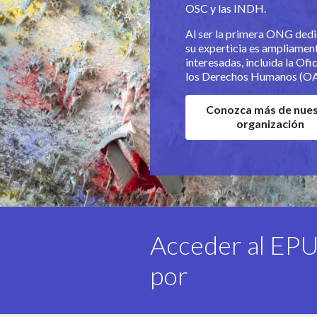
OSC y las INDH.
Al ser
la primera ONG dedi
su experticia es ampliamen
interesadas, incluida la Of
los Derechos Humanos (O
Conozca más de nue
organización
Acceder al EP
por