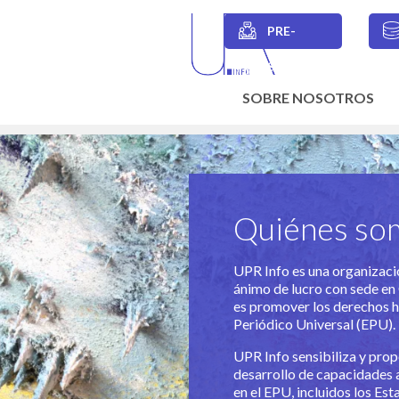
Skip
to
PRE-
main
Secondary
content
SESIONES
navigation
SOBRE NOSOTROS
Main
navigation
Quiénes so
UPR Info es una organizac
ánimo de lucro con sede en 
es promover los derechos 
Periódico Universal (EPU).
UPR Info sensibiliza y pro
desarrollo de capacidades a
en el EPU, incluidos los E