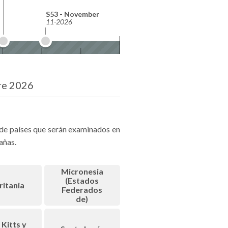
S53 - November
11-2026
re 2026
 de países que serán examinados en
añas.
Micronesia
(Estados
itania
Federados
de)
 Kitts y