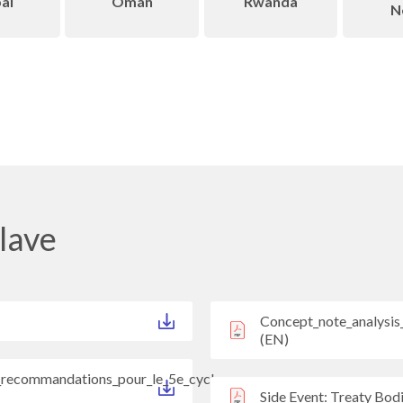
al
Omán
Rwanda
N
lave
Concept_note_analysi
(EN)
t_recommandations_pour_le_5e_cycle
Side Event: Treaty Bod