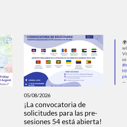
🌍
wi
Vi
us
#h
ht
pi
— 
05/08/2026
¡La convocatoria de
solicitudes para las pre-
sesiones 54 está abierta!