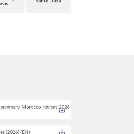
Santa Lucía
evis
s_summary_Morocco_retreat_2026
ies (2026) (EN)