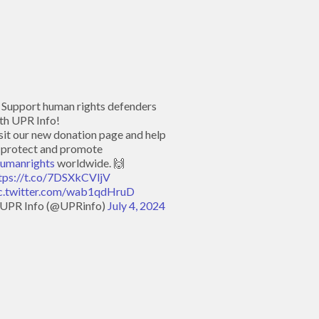
 Support human rights defenders
th UPR Info!
sit our new donation page and help
 protect and promote
umanrights
worldwide. 🙌
tps://t.co/7DSXkCVljV
c.twitter.com/wab1qdHruD
UPR Info (@UPRinfo)
July 4, 2024