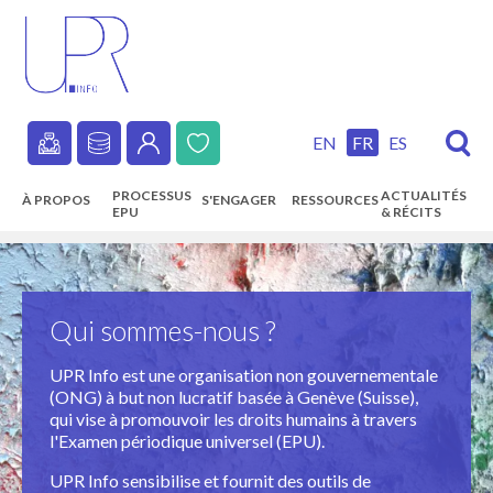
Skip
to
main
content
EN
FR
ES
Secondary
PROCESSUS
ACTUALITÉS
À PROPOS
S'ENGAGER
RESSOURCES
navigation
EPU
& RÉCITS
Main
navigation
Qui sommes-nous ?
UPR Info est une organisation non gouvernementale
(ONG) à but non lucratif basée à Genève (Suisse),
qui vise à promouvoir les droits humains à travers
l'Examen périodique universel (EPU).
UPR Info sensibilise et fournit des outils de