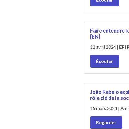
Faire entendre le
[EN]
12 avril 2024
|
EPI 
Écouter
João Rebelo expl
rôle clé de la so
15 mars 2024
|
Amn
Regarder