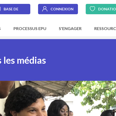
BASE DE
CONNEXION
DONATI
DONNÉES
S
PROCESSUS EPU
S'ENGAGER
RESSOURC
 les médias