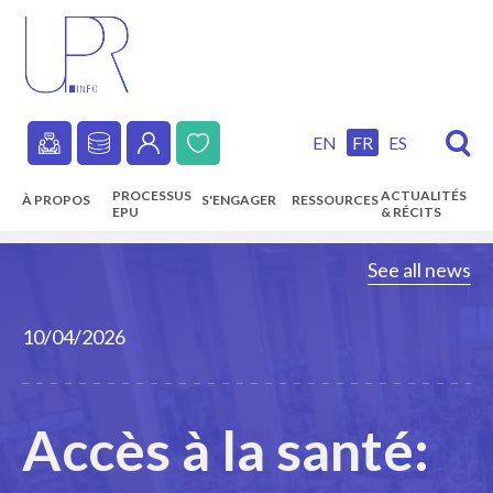
Skip
to
main
content
EN
FR
ES
Secondary
PROCESSUS
ACTUALITÉS
À PROPOS
S'ENGAGER
RESSOURCES
navigation
EPU
& RÉCITS
Main
See all news
navigation
10/04/2026
Accès à la santé: