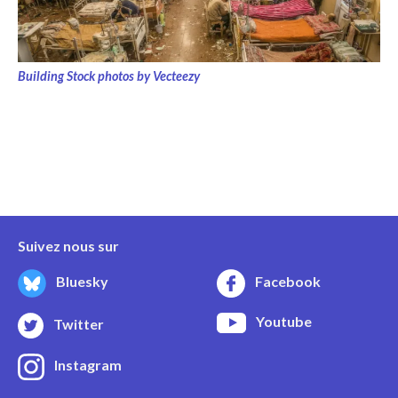
Building Stock photos by Vecteezy
Suivez nous sur
Bluesky
Facebook
Youtube
Twitter
Instagram