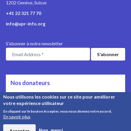
1202 Genève, Suisse
+41 22 321 77 70
info@upr-info.org
S'abonner à notre newsletter
Nos donateurs
Ils nous soutiennent
Nous utilisons les cookies sur ce site pour améliorer
votre expérience utilisateur
Rencontrez nos donateurs
En cliquant sur le bouton Accepter, vous nous donnez votre accord.
En savoir plus
© Copyright 2008-2026, UPR Info | Organisation n° CHE-
454.230.023
Accepter
Non, merci.