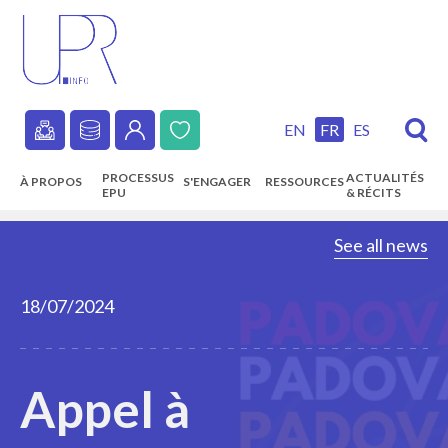
Skip
to
main
content
EN
FR
ES
Secondary
PROCESSUS
ACTUALITÉS
À PROPOS
S'ENGAGER
RESSOURCES
navigation
EPU
& RÉCITS
Main
See all news
navigation
18/07/2024
Appel à