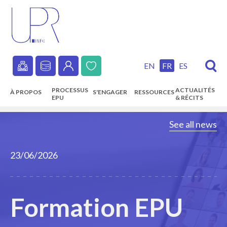
Skip
to
main
content
EN
FR
ES
Secondary
PROCESSUS
ACTUALITÉS
À PROPOS
S'ENGAGER
RESSOURCES
navigation
EPU
& RÉCITS
Main
See all news
navigation
23/06/2026
Formation EPU