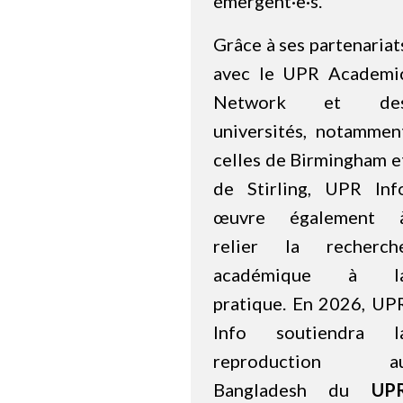
émergent·e·s.
Grâce à ses partenariat
avec le UPR Academi
Network et de
universités, notammen
celles de Birmingham e
de Stirling, UPR Inf
œuvre également 
relier la recherch
académique à l
pratique. En 2026, UP
Info soutiendra l
reproduction a
Bangladesh du
UP