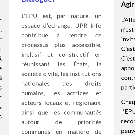
Agir
L’EPU est, par nature, un
r
L’Al
espace d’échange. UPR Info
,
n’es
contribue à rendre ce
r
invit
processus plus accessible,
i
C’est
inclusif et constructif en
R
C’es
réunissant les États, la
e
ap
société civile, les institutions
à
cont
nationales des droits
s
parti
humains, les actrices et
r
Cha
acteurs locaux et régionaux,
s
l’E
ainsi que les communautés
s
reco
autour de priorités
peu
communes en matière de