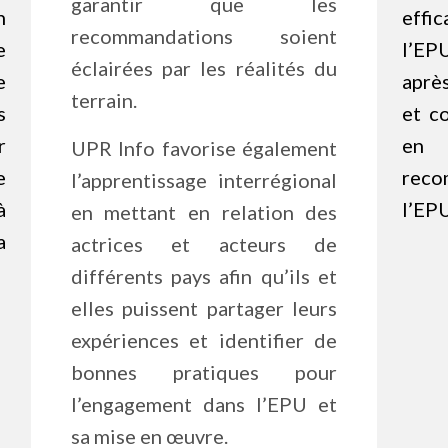
garantir que les
n
eff
recommandations soient
e
l’EP
éclairées par les réalités du
e
aprè
terrain.
s
et c
r
en
UPR Info favorise également
e
rec
l’apprentissage interrégional
à
l’EPU
en mettant en relation des
a
actrices et acteurs de
différents pays afin qu’ils et
elles puissent partager leurs
expériences et identifier de
bonnes pratiques pour
l’engagement dans l’EPU et
sa mise en œuvre.