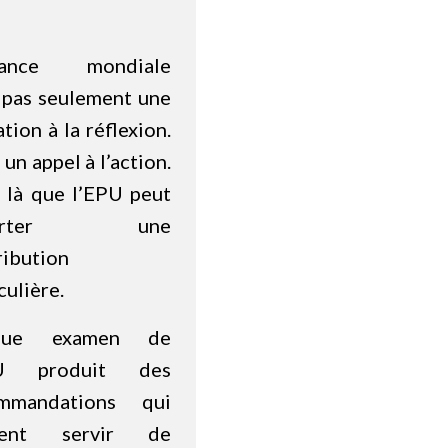
liance mondiale
t pas seulement une
ation à la réflexion.
 un appel à l’action.
t là que l’EPU peut
porter une
ribution
culière.
que examen de
PU produit des
mmandations qui
vent servir de