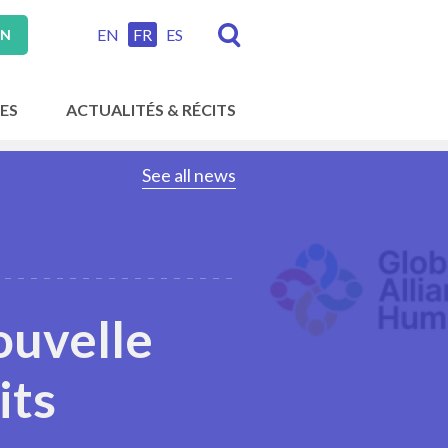
EN
FR
ES
ON
ES
ACTUALITÉS & RÉCITS
See all news
nouvelle
its