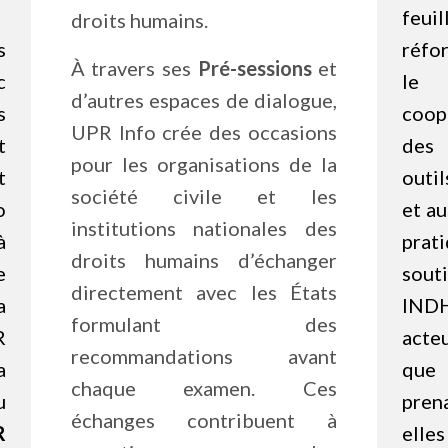
feuil
droits humains.
s
réfo
À travers ses
Pré-sessions
et
c
le
d’autres espaces de dialogue,
s
coop
UPR Info crée des occasions
t
des 
pour les organisations de la
t
outil
société civile et les
o
et a
institutions nationales des
à
prat
droits humains d’échanger
e
sout
directement avec les États
a
INDH
formulant des
R
acte
recommandations avant
a
que 
chaque examen. Ces
u
prena
échanges contribuent à
R
elles