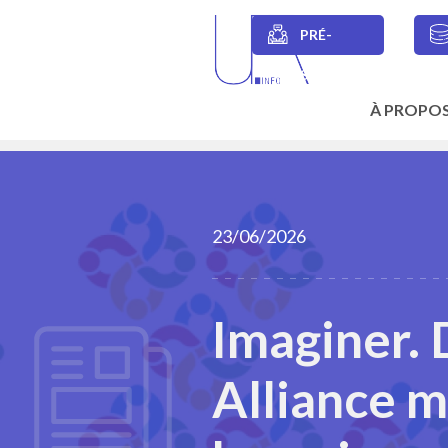
Skip
to
PRÉ-
main
Secondary
content
SESSIONS
navigation
À PROPO
Main
navigation
23/06/2026
Imaginer. 
Alliance m