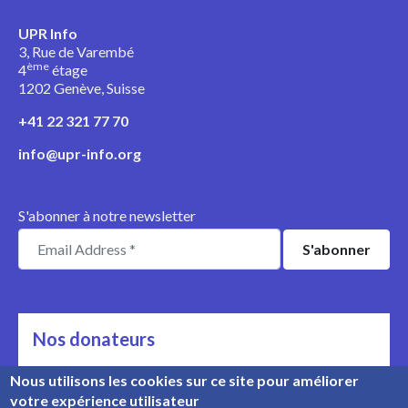
UPR Info
3, Rue de Varembé
ème
4
étage
1202 Genève, Suisse
+41 22 321 77 70
info@upr-info.org
S'abonner à notre newsletter
Nos donateurs
Ils nous soutiennent
Nous utilisons les cookies sur ce site pour améliorer
votre expérience utilisateur
Rencontrez nos donateurs