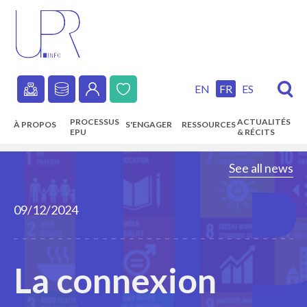
Skip
to
main
content
EN
FR
ES
Secondary
PROCESSUS
ACTUALITÉS
À PROPOS
S'ENGAGER
RESSOURCES
navigation
EPU
& RÉCITS
Main
See all news
navigation
09/12/2024
La connexion