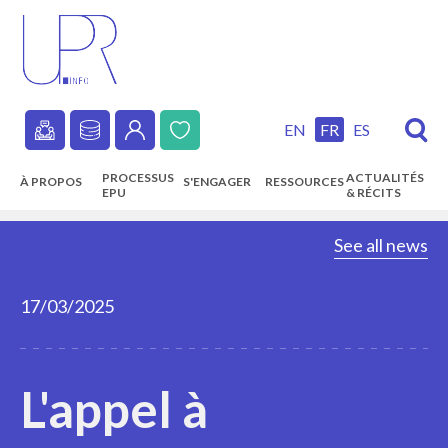
Skip
to
main
content
EN
FR
ES
Secondary
PROCESSUS
ACTUALITÉS
À PROPOS
S'ENGAGER
RESSOURCES
navigation
EPU
& RÉCITS
Main
See all news
navigation
17/03/2025
L'appel à