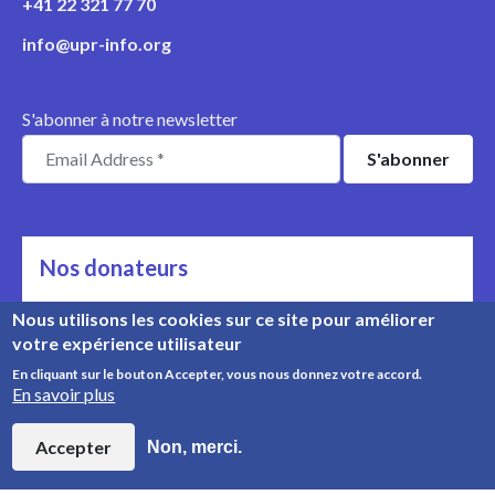
+41 22 321 77 70
info@upr-info.org
S'abonner à notre newsletter
Nos donateurs
Ils nous soutiennent
Nous utilisons les cookies sur ce site pour améliorer
votre expérience utilisateur
Rencontrez nos donateurs
En cliquant sur le bouton Accepter, vous nous donnez votre accord.
En savoir plus
© Copyright 2008-2026, UPR Info | Organisation n° CHE-
454.230.023
Accepter
Non, merci.