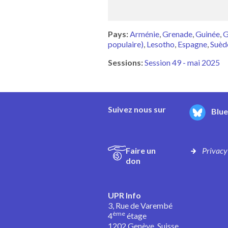
Pays:
Arménie
Grenade
Guinée
G
populaire)
Lesotho
Espagne
Suèd
Sessions:
Session 49 - mai 2025
Suivez nous sur
Blu
Faire un
Privacy
don
UPR Info
3, Rue de Varembé
ème
4
étage
1202 Genève, Suisse