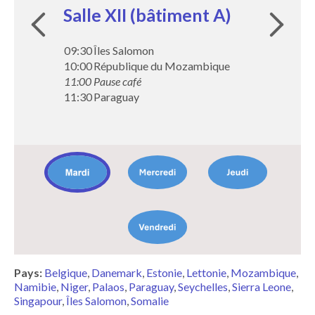
Salle XII (bâtiment A)
Salle XII (bâtiment A)
Salle XII (bâtiment A)
Salle XII (bâtiment A)
09:30
09:00
10:00
09:00
Îles Salomon
République de Namibie
République du Niger
Danemark
10:00
10:00
10:45
10:00
République du Mozambique
République fédérale de Somalie
Pause café
République d'Estonie
11:00
11:00
11:15
10:30
Pause café
Pause café
Belgique
Pause café
11:30
11:30
12:15
11:00
Paraguay
République de Sierra Leone
République de Singapour
République de Lettonie
12:30
Human Rights Café
Image:
Image:
Image:
Image:
Pays:
Belgique
Danemark
Estonie
Lettonie
Mozambique
Namibie
Niger
Palaos
Paraguay
Seychelles
Sierra Leone
Singapour
Îles Salomon
Somalie