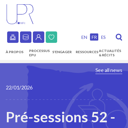
Skip
to
main
content
EN
FR
ES
Secondary
PROCESSUS
ACTUALITÉS
À PROPOS
S'ENGAGER
RESSOURCES
navigation
EPU
& RÉCITS
Main
See all news
navigation
22/01/2026
Pré-sessions 52 -