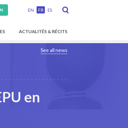
EN
FR
ES
ON
ES
ACTUALITÉS & RÉCITS
See all news
'EPU en