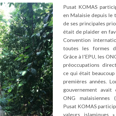
Pusat KOMAS partici
en Malaisie depuis le 
de ses principales prio
était de plaider en fav
Convention internatio
toutes les formes de
Grâce à l'EPU, les ONG
préoccupations dire
ce qui était beaucoup 
premières années. Lo
gouvernement avait q
ONG malaisiennes 
Pusat KOMAS participa
valeurs islamiques »