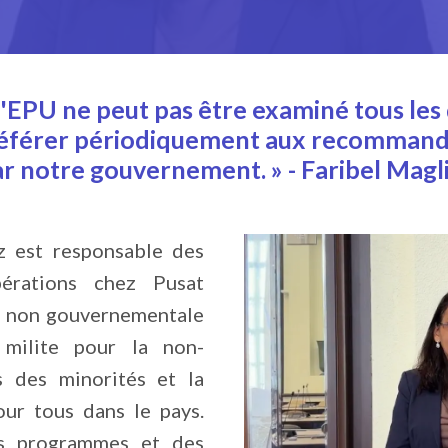
l'EPU ne peut pas être examiné tous les 
éférer périodiquement aux recommanda
r notre gouvernement. » - Faribel Mag
z est responsable des
érations chez Pusat
 non gouvernementale
 milite pour la non-
ts des minorités et la
our tous dans le pays.
es programmes et des