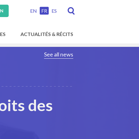
EN
FR
ES
ON
ES
ACTUALITÉS & RÉCITS
See all news
oits des