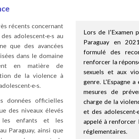
nce
rès récents concernant
Lors de l’Examen p
 des adolescent·e·s au
Paraguay en 2021
gne que des avancées
formulé des reco
alisées dans le domaine
renforcer la répons
ment en matière de
sexuels et aux vi
tion de la violence à
genre. L’Espagne a 
adolescent·e·s.
mesures de préve
s données officielles
charge de la violen
ue des niveaux élevés
et des adolescent·e·
 les enfants et les
appelé à renforcer 
 au Paraguay, ainsi que
réglementaires.