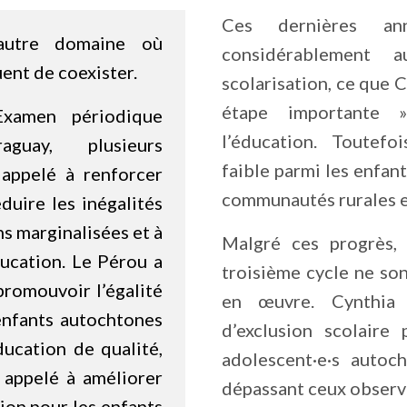
Ces dernières an
 autre domaine où
considérablement 
uent de coexister.
scolarisation, ce que 
étape importante 
Examen périodique
l’éducation. Toutefoi
guay, plusieurs
faible parmi les enfant
appelé à renforcer
communautés rurales e
duire les inégalités
ns marginalisées et à
Malgré ces progrès,
ducation. Le Pérou a
troisième cycle ne so
promouvoir l’égalité
en œuvre. Cynthia 
enfants autochtones
d’exclusion scolaire
ducation de qualité,
adolescent·e·s autoc
 appelé à améliorer
dépassant ceux observé
ion pour les enfants