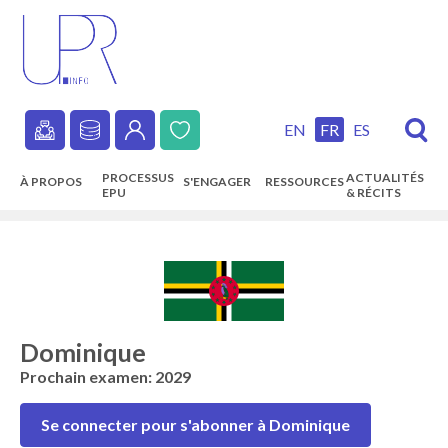
Skip
to
main
content
EN
FR
ES
Secondary
PROCESSUS
ACTUALITÉS
À PROPOS
S'ENGAGER
RESSOURCES
navigation
EPU
& RÉCITS
Main
navigation
Dominique
Prochain examen: 2029
Se connecter pour s'abonner à Dominique