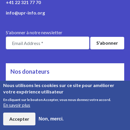
+41 22 321 77 70
info@upr-info.org
S'abonner à notre newsletter
Nos donateurs
Ils nous soutiennent
Nous utilisons les cookies sur ce site pour améliorer
votre expérience utilisateur
Rencontrez nos donateurs
En cliquant sur le bouton Accepter, vous nous donnez votre accord.
En savoir plus
© Copyright 2008-2026, UPR Info | Organisation n° CHE-
454.230.023
Accepter
Non, merci.