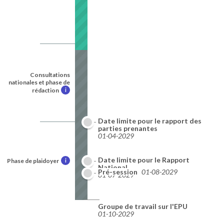
Consultations
nationales et phase de
rédaction
i
Date limite pour le rapport des
parties prenantes
01-04-2029
Date limite pour le Rapport
Phase de plaidoyer
i
National
Pré-session
01-08-2029
01-07-2029
Groupe de travail sur l'EPU
01-10-2029