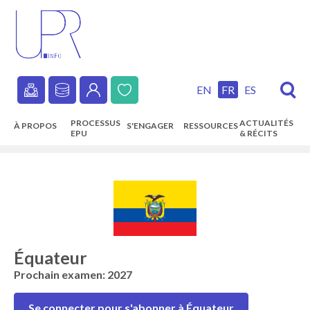
Skip
to
main
content
EN
FR
ES
Secondary
PROCESSUS
ACTUALITÉS
À PROPOS
S'ENGAGER
RESSOURCES
navigation
EPU
& RÉCITS
Main
navigation
Équateur
Prochain examen: 2027
Se connecter pour s'abonner à Équateur