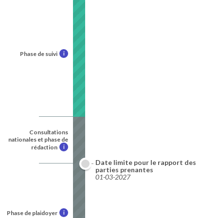
Phase de suivi
i
Consultations
nationales et phase de
rédaction
i
Date limite pour le rapport des
parties prenantes
01-03-2027
Phase de plaidoyer
i