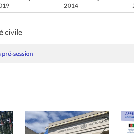
019
2014
é civile
a pré-session