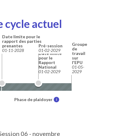
 cycle actuel
Date limite pour le
rapport des parties
Groupe
prenantes
Pré-session
de
01-11-2028
01-02-2029
Date limite
travail
pour le
sur
Rapport
l'EPU
National
01-05-
01-02-2029
2029
Phase de plaidoyer
i
Session 06 - novembre