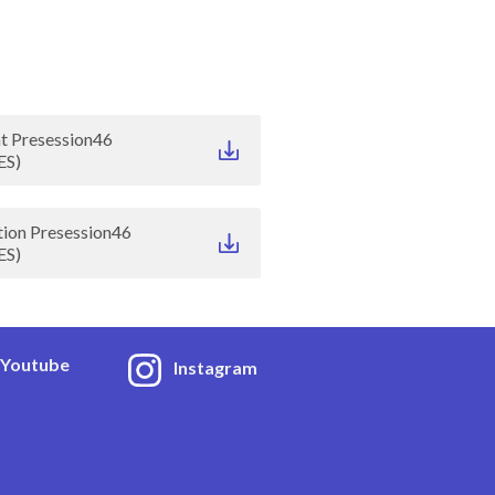
 Presession46
ES)
on Presession46
ES)
Youtube
Instagram