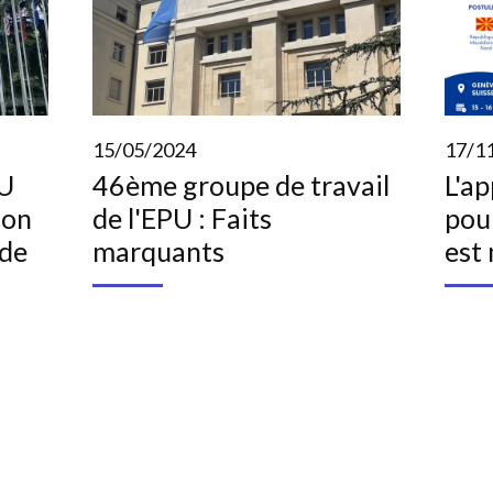
15/05/2024
17/1
PU
46ème groupe de travail
L'ap
ion
de l'EPU : Faits
pour
 de
marquants
est