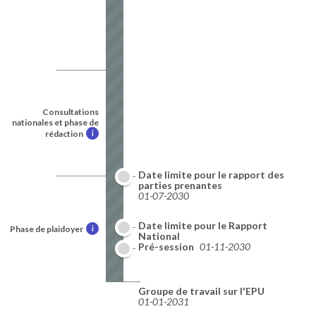
Consultations
nationales et phase de
rédaction
i
Date limite pour le rapport des
parties prenantes
01-07-2030
Date limite pour le Rapport
Phase de plaidoyer
i
National
01-10-2030
Pré-session
01-11-2030
Groupe de travail sur l'EPU
01-01-2031