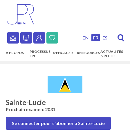
Skip
to
main
content
EN
FR
ES
Secondary
PROCESSUS
ACTUALITÉS
À PROPOS
S'ENGAGER
RESSOURCES
navigation
EPU
& RÉCITS
Main
navigation
Sainte-Lucie
Prochain examen: 2031
Se connecter pour s'abonner à Sainte-Lucie