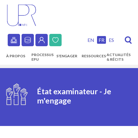
Skip
to
main
content
EN
FR
ES
Secondary
PROCESSUS
ACTUALITÉS
À PROPOS
S'ENGAGER
RESSOURCES
navigation
EPU
& RÉCITS
Main
navigation
État examinateur - Je
m'engage