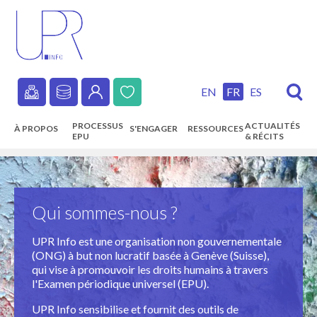
Skip
to
main
content
EN
FR
ES
Secondary
PROCESSUS
ACTUALITÉS
À PROPOS
S'ENGAGER
RESSOURCES
navigation
EPU
& RÉCITS
Main
navigation
Qui sommes-nous ?
UPR Info est une organisation non gouvernementale
(ONG) à but non lucratif basée à Genève (Suisse),
qui vise à promouvoir les droits humains à travers
l'Examen périodique universel (EPU).
UPR Info sensibilise et fournit des outils de