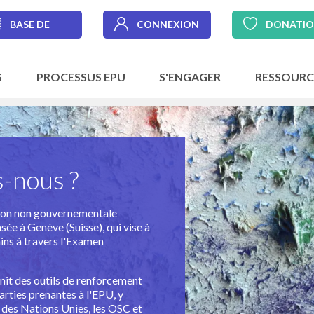
BASE DE
CONNEXION
DONATI
DONNÉES
S
PROCESSUS EPU
S'ENGAGER
RESSOURC
-nous ?
tion non gouvernementale
sée à Genève (Suisse), qui vise à
ins à travers l'Examen
rnit des outils de renforcement
arties prenantes à l'EPU, y
des Nations Unies, les OSC et