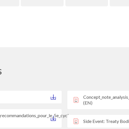
s
Concept_note_analysi
(EN)
t_recommandations_pour_le_5e_cycle
Side Event: Treaty Bod