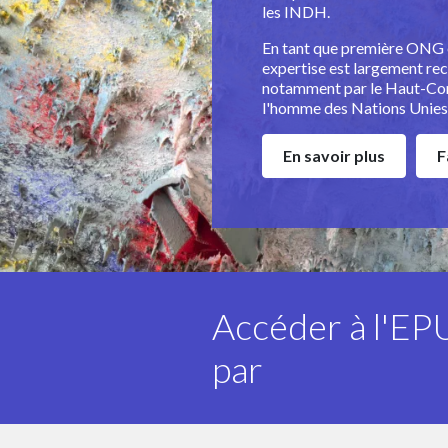
les INDH.
En tant que première ONG e
expertise est largement rec
notamment par le Haut-Com
l'homme des Nations Unie
En savoir plus
F
Accéder à l'EP
par