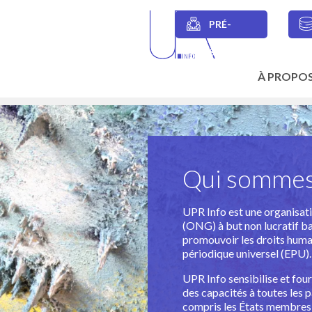
Skip
to
PRÉ-
main
Secondary
content
SESSIONS
navigation
À PROPO
Main
navigation
Qui sommes
UPR Info est une organisa
(ONG) à but non lucratif ba
promouvoir les droits huma
périodique universel (EPU).
UPR Info sensibilise et fou
des capacités à toutes les p
compris les États membres 