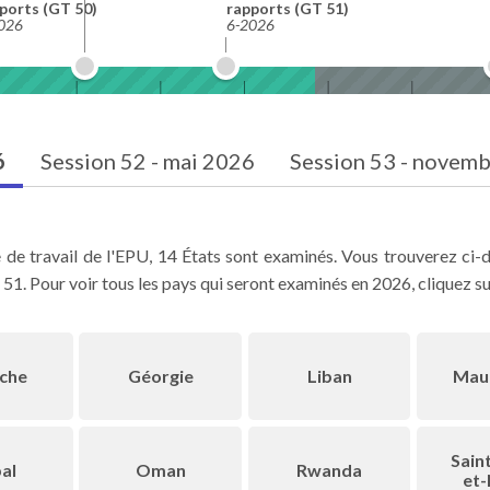
ports (GT 50)
rapports (GT 51)
026
6-2026
6
Session 52 - mai 2026
Session 53 - novem
de travail de l'EPU, 14 États sont examinés. Vous trouverez ci-de
51. Pour voir tous les pays qui seront examinés en 2026, cliquez sur
iche
Géorgie
Liban
Maur
Saint
al
Oman
Rwanda
et-