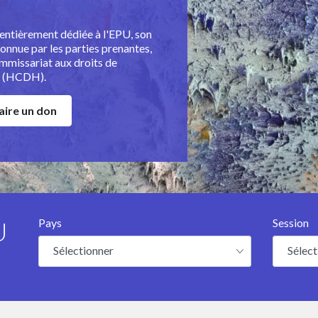
ntièrement dédiée à l'EPU, son
onnue par les parties prenantes,
missariat aux droits de
s (HCDH).
aire un don
Pays
Session
U
Sélectionner
Sélect