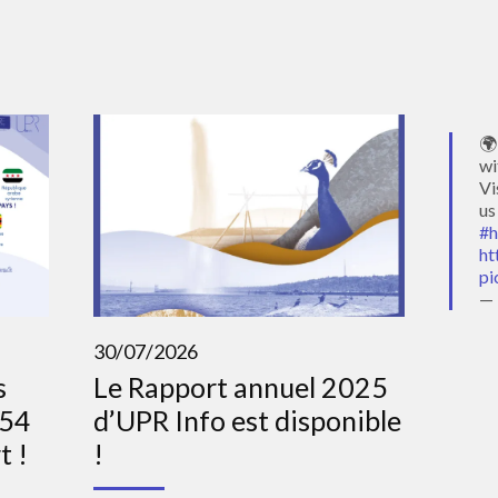
🌍
wi
Vi
us
#h
ht
pi
— 
30/07/2026
s
Le Rapport annuel 2025
 54
d’UPR Info est disponible
t !
!