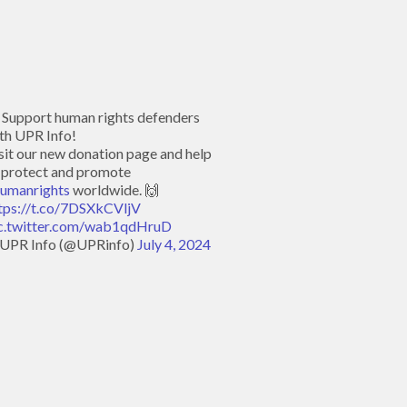
 Support human rights defenders
th UPR Info!
sit our new donation page and help
 protect and promote
umanrights
worldwide. 🙌
tps://t.co/7DSXkCVljV
c.twitter.com/wab1qdHruD
UPR Info (@UPRinfo)
July 4, 2024