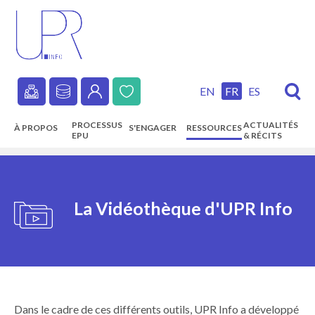
Skip
to
main
content
EN
FR
ES
Secondary
PROCESSUS
ACTUALITÉS
À PROPOS
S'ENGAGER
RESSOURCES
navigation
EPU
& RÉCITS
Main
navigation
La Vidéothèque d'UPR Info
Dans le cadre de ces différents outils, UPR Info a développé