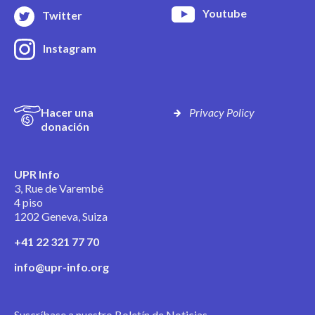
Youtube
Twitter
Instagram
Hacer una
Privacy Policy
donación
UPR Info
3, Rue de Varembé
4 piso
1202 Geneva, Suiza
+41 22 321 77 70
info@upr-info.org
Suscríbase a nuestro Boletín de Noticias