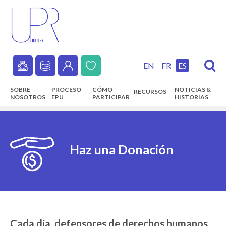
Skip
to
main
content
EN
FR
ES
Secondary
SOBRE
PROCESO
CÓMO
NOTICIAS &
RECURSOS
navigation
NOSOTROS
EPU
PARTICIPAR
HISTORIAS
Main
navigation
Haz una Donación
Cada día, defensores de derechos humanos