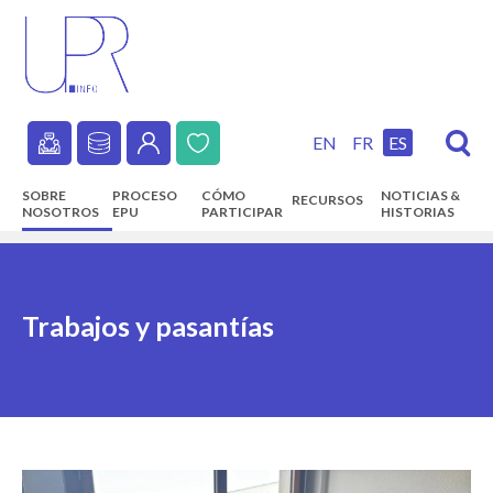
Skip
to
main
content
EN
FR
ES
Secondary
SOBRE
PROCESO
CÓMO
NOTICIAS &
RECURSOS
navigation
NOSOTROS
EPU
PARTICIPAR
HISTORIAS
Main
navigation
Trabajos y pasantías