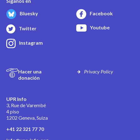
Síganos en
Bluesky
Facebook
Youtube
Twitter
Instagram
Hacer una
Privacy Policy
donación
UPR Info
3, Rue de Varembé
4 piso
1202 Geneva, Suiza
+41 22 321 77 70