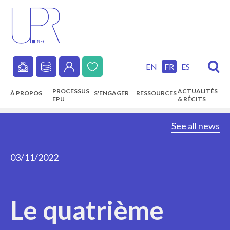
Skip
to
main
content
EN
FR
ES
Secondary
PROCESSUS
ACTUALITÉS
À PROPOS
S'ENGAGER
RESSOURCES
navigation
EPU
& RÉCITS
Main
See all news
navigation
03/11/2022
Le quatrième