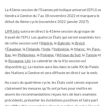
La 41ème session de l'Examen périodique universel (EPU) se
tiendra à Genève du 7 au 18 novembre 2022 et marquera le
début du 4ème cycle (novembre 2022-janvier 2027).
UPR Info
suivra en direct la 41ème session du groupe de
travail de l'EPU. Les quatorze États qui seront examinés lors
de cette session sont l'
Algérie
, le
Bahreïn
, le
Brésil
,
l
'Équateur
, la
Finlande
, l
'Inde
, l'
Indonésie
, le
Maroc
, les
Pays-
Bas
, les
Philippines
, la
Pologne
, l'
Afrique du Sud
, la
Tunisie
et
le
Royaume-Uni
.
Le calendrier de la 41e session est
disponible
ici
. La réunion aura lieu dans la salle XX du Palais
des Nations à Genève et sera diffusée en direct sur le web.
Au cours du quatrième cycle, les États sont censés exposer
clairement les mesures qu'ils ont prises pour mettre en
œuvre les recommandations reçues lors de leurs examens
précédents, présenter les évolutions positives et faire part
des difficultés rencontrées dans leur action de suivi. "Je suis