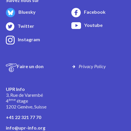
Suivez nous sur
Bluesky
Facebook
Youtube
Twitter
Instagram
Faire un don
Privacy Policy
UPR Info
3, Rue de Varembé
ème
4
étage
1202 Genève, Suisse
+41 22 321 77 70
info@upr-info.org