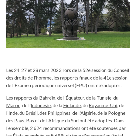
Les 24, 27 et 28 mars 2023, lors de la 52e session du Conseil
des droits de l'homme, les rapports finaux de la 41e session
de l'Examen périodique universel (EPU) ont été adoptés.
Les rapports du
Bahreïn
, de l'
Équateur
, de la
Tunisie
, du
Maroc
, de l'
Indonésie
, de la
Finlande
, du
Royaume-Uni
, de
l'
Inde
, du
Brésil
, des
Philippines
, de l'
Algérie
, de la
Pologne
,
des
Pays-Bas
et de l'
Afrique du Sud
ont été adoptés. Dans
l'ensemble, 2 624 recommandations ont été soutenues par
les États examinés, soit 69 % du taux d'acceptation (total