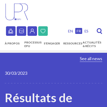
Skip
to
main
content
EN
FR
ES
Secondary
PROCESSUS
ACTUALITÉS
À PROPOS
S'ENGAGER
RESSOURCES
navigation
EPU
& RÉCITS
Main
See all news
navigation
30/03/2023
Résultats de