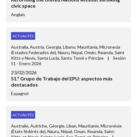
civic space
Anglais
ACTUALITÉS
Australia, Austria, Georgia, Líbano, Mauritania, Micronesia
(Estados Federados de), Nauru, Nepal, Omán, Rwanda, Saint
Kitts y Nevis, Santa Lucía, Santo Tomé y Príncipe
|
Sesión
51 - Enero 2026
23/02/2026
51.º Grupo de Trabajo del EPU: aspectos más
destacados
Espagnol
ACTUALITÉS
Australie, Autriche, Géorgie, Liban, Mauritanie, Micronésie
(États fédérés de), Nauru, Népal, Oman, Rwanda, Saint-
Kitts-et-Nevis, Sainte-Lucie, Sao Tomé-et-Principe
|