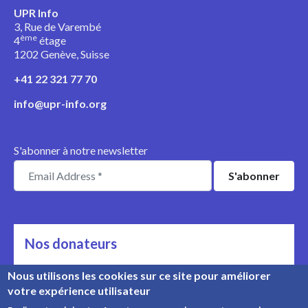
UPR Info
3, Rue de Varembé
ème
4
étage
1202 Genève, Suisse
+41 22 321 77 70
info@upr-info.org
S'abonner à notre newsletter
Nos donateurs
Ils nous soutiennent
Nous utilisons les cookies sur ce site pour améliorer
votre expérience utilisateur
Rencontrez nos donateurs