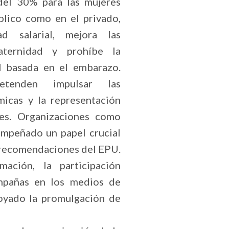
del 30% para las mujeres
blico como en el privado,
ad salarial, mejora las
aternidad y prohíbe la
al basada en el embarazo.
etenden impulsar las
icas y la representación
res. Organizaciones como
sempeñado un papel crucial
s recomendaciones del EPU.
ación, la participación
ampañas en los medios de
oyado la promulgación de