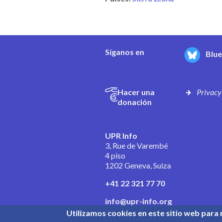
Síganos en
Blu
Hacer una
Privacy
donación
UPR Info
3, Rue de Varembé
4 piso
1202 Geneva, Suiza
+41 22 321 77 70
info@upr-info.org
Utilizamos cookies en este sitio web para 