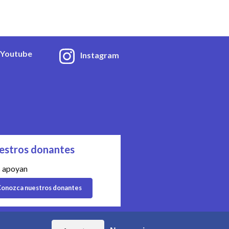
Youtube
Instagram
estros donantes
 apoyan
onozca nuestros donantes
| Organización n° CHE-454.230.023