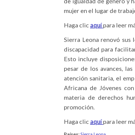
de igualdad de género y ha
mujer en el lugar de traba
Haga clic
aquí
para leer má
Sierra Leona renovó sus l
discapacidad para facilita
Esto incluye disposicione
pesar de los avances, las
atención sanitaria, el em
Africana de Jóvenes con
materia de derechos hum
promoción.
Haga clic
aquí
para leer má
Países:
Sierra Leona