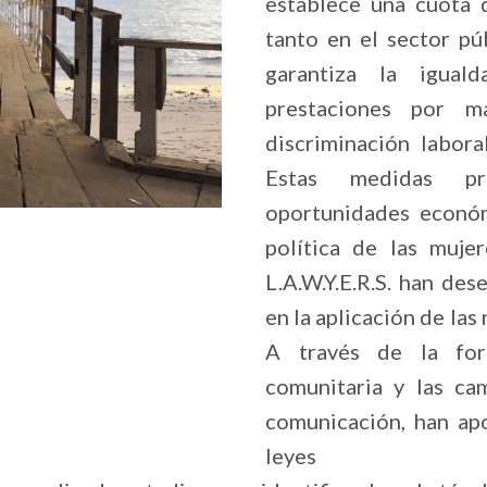
establece una cuota 
tanto en el sector pú
garantiza la iguald
prestaciones por m
discriminación labor
Estas medidas pr
oportunidades económ
política de las muje
L.A.W.Y.E.R.S. han de
en la aplicación de la
A través de la form
comunitaria y las c
comunicación, han ap
leyes