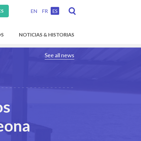
EN
FR
ES
ES
OS
NOTICIAS & HISTORIAS
See all news
os
eona