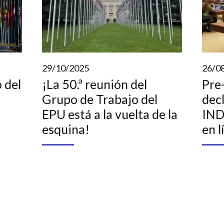
29/10/2025
26/0
 del
¡La 50.ª reunión del
Pre-
Grupo de Trabajo del
decl
EPU está a la vuelta de la
IND
esquina!
en l