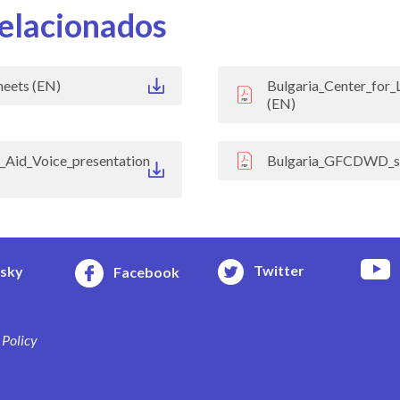
elacionados
eets (EN)
Bulgaria_Center_for_
(EN)
l_Aid_Voice_presentation
Bulgaria_GFCDWD_st
Twitter
esky
Facebook
 Policy