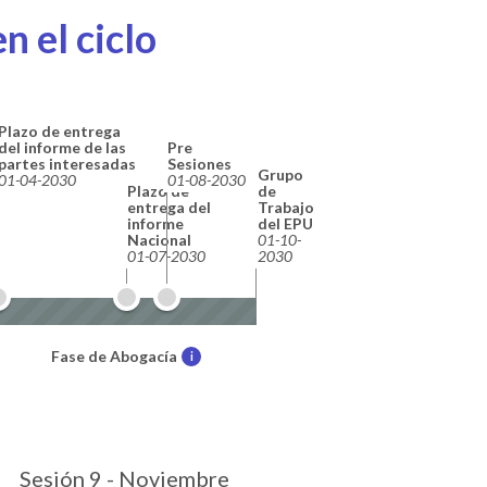
n el ciclo
Plazo de entrega
del informe de las
Pre
partes interesadas
Sesiones
Grupo
01-04-2030
01-08-2030
Plazo de
de
entrega del
Trabajo
informe
del EPU
Nacional
01-10-
01-07-2030
2030
Fase de Abogacía
i
Sesión 9 - Noviembre