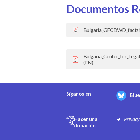
Documentos R
Bulgaria_GFCDWD_factsh
Bulgaria_Center_for_Lega
(EN)
Síganos en
Blu
Hacer una
Privacy
donación