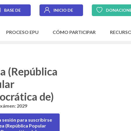
BASE DE
INICIO DE
DONACION
DATOS
SESIÓN
PROCESO EPU
CÓMO PARTICIPAR
RECURS
a (República
lar
crática de)
exámen: 2029
la sesión para suscribirse
ea (República Popular