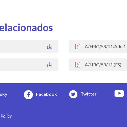
elacionados
A/HRC/58/11/Add.1 
A/HRC/58/11 (ES)
Twitter
esky
Facebook
 Policy