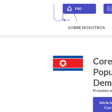
Skip
to
PRE-
main
Secondary
content
SESIONES
navigation
SOBRE NOSOTROS
Main
navigation
Core
Popu
Demo
Próximo 
Inicie 
Cor