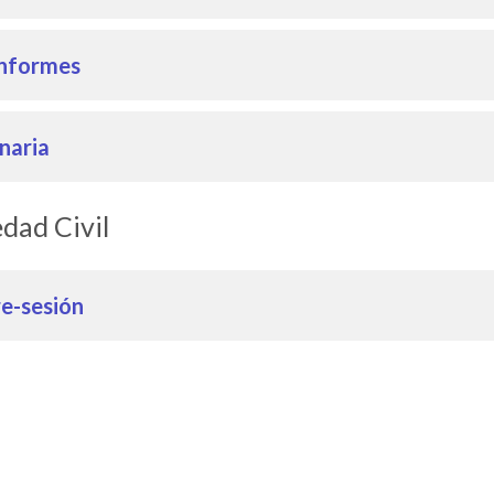
 informes
naria
edad Civil
re-sesión