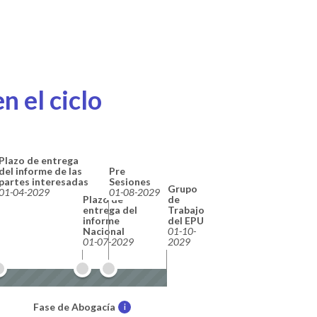
n el ciclo
Plazo de entrega
del informe de las
Pre
partes interesadas
Sesiones
Grupo
01-04-2029
01-08-2029
Plazo de
de
entrega del
Trabajo
informe
del EPU
Nacional
01-10-
01-07-2029
2029
Fase de Abogacía
i