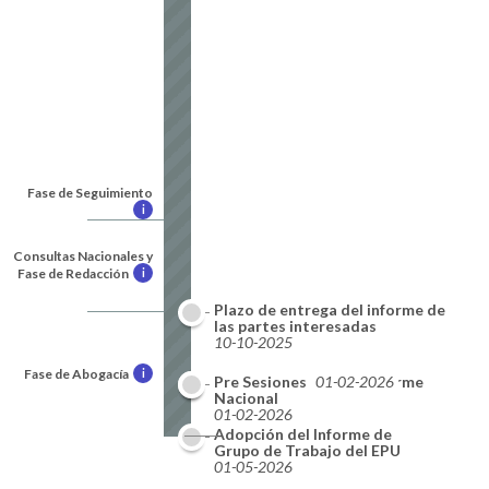
Fase de Seguimiento
i
Consultas Nacionales y
Fase de Redacción
i
Plazo de entrega del informe de
las partes interesadas
10-10-2025
Fase de Abogacía
i
Plazo de entrega del informe
Pre Sesiones
01-02-2026
Nacional
01-02-2026
Adopción del Informe de
Resultados
Grupo de Trabajo del EPU
09-2026
01-05-2026