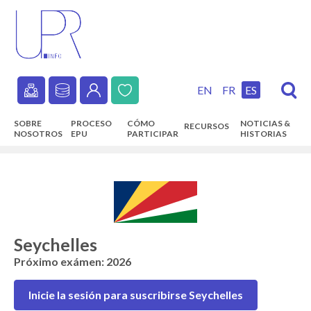
Skip
to
main
content
EN
FR
ES
Secondary
SOBRE
PROCESO
CÓMO
NOTICIAS &
RECURSOS
navigation
NOSOTROS
EPU
PARTICIPAR
HISTORIAS
Main
navigation
Seychelles
Próximo exámen: 2026
Inicie la sesión para suscribirse Seychelles