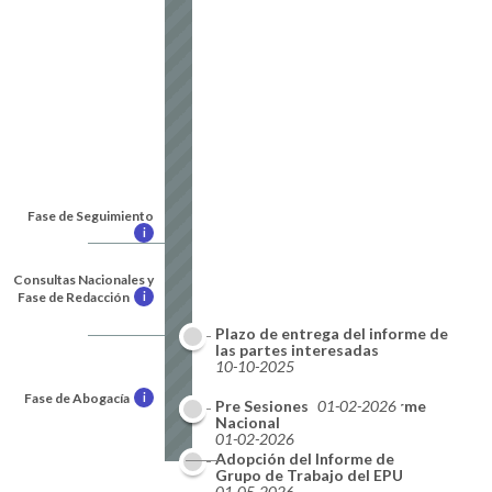
Fase de Seguimiento
i
Consultas Nacionales y
Fase de Redacción
i
Plazo de entrega del informe de
las partes interesadas
10-10-2025
Fase de Abogacía
i
Plazo de entrega del informe
Pre Sesiones
01-02-2026
Nacional
01-02-2026
Adopción del Informe de
Resultados
Grupo de Trabajo del EPU
09-2026
01-05-2026