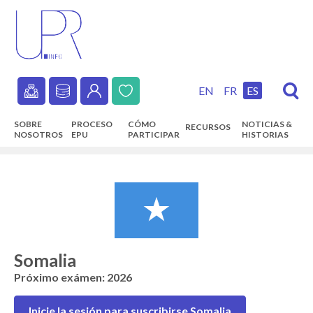
Skip
to
main
content
EN
FR
ES
Secondary
SOBRE
PROCESO
CÓMO
NOTICIAS &
RECURSOS
navigation
NOSOTROS
EPU
PARTICIPAR
HISTORIAS
Main
navigation
Somalia
Próximo exámen: 2026
Inicie la sesión para suscribirse Somalia