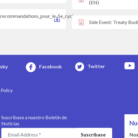
(EN)
t_recommandations_pour_le_5e_cycle
Side Event: Treaty Bod
Twitter
esky
Facebook
 Policy
Suscríbase a nuestro Boletín de
Nu
Noticias
Nos