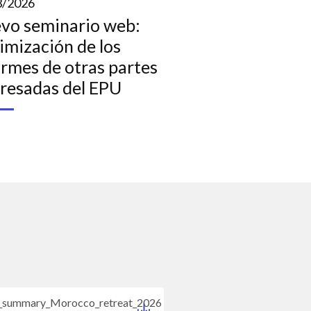
3/2026
vo seminario web:
imización de los
ormes de otras partes
eresadas del EPU
s_summary_Morocco_retreat_2026