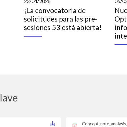
23/04/2026
05/0
¡La convocatoria de
Nue
solicitudes para las pre-
Opt
sesiones 53 está abierta!
inf
int
lave
Concept_note_analysi