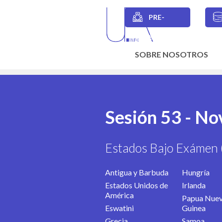
Skip
to
PRE-
main
Secondary
content
SESIONES
navigation
SOBRE NOSOTROS
Main
navigation
Sesión 53 - N
Estados Bajo Exámen 
Antigua y Barbuda
Hungría
Estados Unidos de
Irlanda
América
Papua Nue
Eswatini
Guinea
Grecia
Samoa