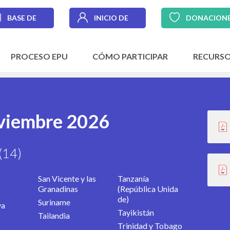
BASE DE
INICIO DE
DONACION
DATOS
SESIÓN
PROCESO EPU
CÓMO PARTICIPAR
RECURS
oviembre 2026
(14)
San Vicente y las
Tanzanía
Granadinas
(República Unida
de)
Suriname
va
Tayikistán
Tailandia
Trinidad y Tobago