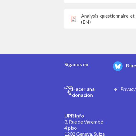
Analysis_questionnaire_e
(EN)
Síganos en
Blu
Hacer una
Privacy
donación
UPR Info
3, Rue de Varembé
4 piso
1202 Geneva, Suiza